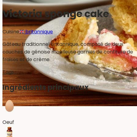
Victoria sponge cake
Cuisine
britannique
Gâteau traditionnel britannique, composé de deux
couches de génoise moelleuse garnies de confiture de
fraises et de crème.
Tags :
Ingrédients principaux
Oeuf