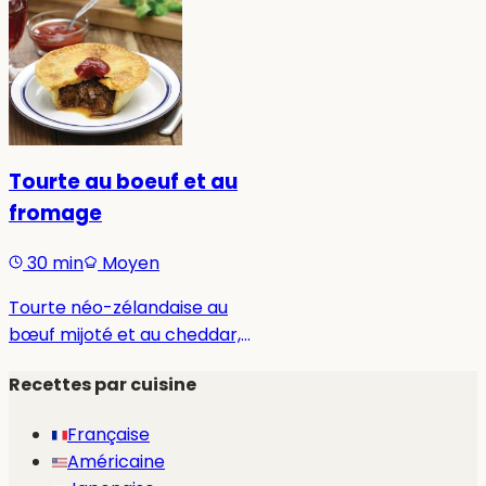
Tourte au boeuf et au
fromage
30 min
Moyen
Tourte néo-zélandaise au
bœuf mijoté et au cheddar,
enveloppée d'une pâte
Recettes par cuisine
feuilletée dorée et
croustillante.
Française
Américaine