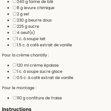
240 g farine de blé
8 g levure chimique
2 g sel
230 g beurre doux
225 g sucre
4 oeuf(s)
1 c. à soupe lait
1.5 c. à café extrait de vanille
Pour la crème chantilly :
120 ml crème épaisse
1 c. à soupe sucre glace
0.5 c. à café extrait de vanille
Pour le montage :
110 g confiture de fraise
Instructions