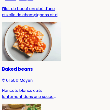
Filet de boeuf enrobé d'une
duxelle de champignons et de
pâte feuilletée, un classique
raffiné de la cuisine
britannique.
Baked beans
01:50
Moyen
Haricots blancs cuits
lentement dans une sauce
sucrée et salée à base de
tomates.