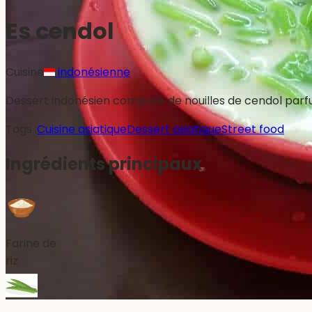
Es cendol
Cuisine
indonésienne
Dessert indonésien composé de nouilles de cendol par
Tags :
Cuisine asiatique
Dessert asiatique
Street food
Ingrédients principaux
Farine de
riz