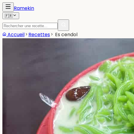
Ramekin
🇫🇷
Accueil
Recettes
Es cendol