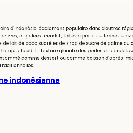
naire d'Indonésie, également populaire dans d'autres régi
tinctives, appelées "cendol", faites à partir de farine de r
ge de lait de coco sucré et de sirop de sucre de palme o
r temps chaud. La texture gluante des perles de cendol, 
 consommé comme dessert ou comme boisson d'après-midi,
traditionnelles.
ine
indonésienne