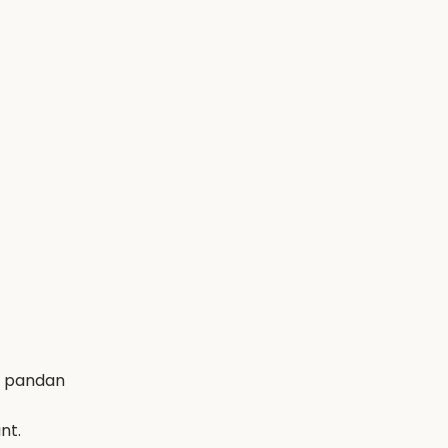
de pandan
nt.