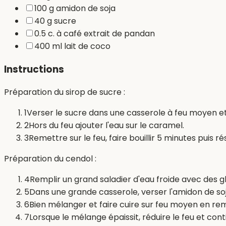
100 g amidon de soja
40 g sucre
0.5 c. à café extrait de pandan
400 ml lait de coco
Instructions
Préparation du sirop de sucre :
1
Verser le sucre dans une casserole à feu moyen et 
2
Hors du feu ajouter l'eau sur le caramel.
3
Remettre sur le feu, faire bouillir 5 minutes puis ré
Préparation du cendol :
4
Remplir un grand saladier d'eau froide avec des g
5
Dans une grande casserole, verser l'amidon de soja, 
6
Bien mélanger et faire cuire sur feu moyen en re
7
Lorsque le mélange épaissit, réduire le feu et co