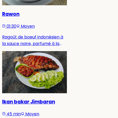
Rawon
01:30
Moyen
Ragoût de boeuf indonésien à
la sauce noire, parfumé à la
pâte de keluak et servi avec
du riz blanc.
Ikan bakar Jimbaran
45 min
Moyen